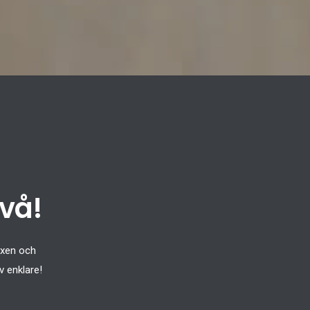
två!
oxen och
v enklare!