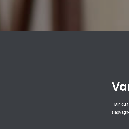
Var
Blir du
släpvagne