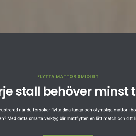
FLYTTA MATTOR SMIDIGT
je stall behöver minst 
 frustrerad när du försöker flytta dina tunga och otympliga mattor i b
n? Med detta smarta verktyg blir mattflytten en lätt match och ditt li