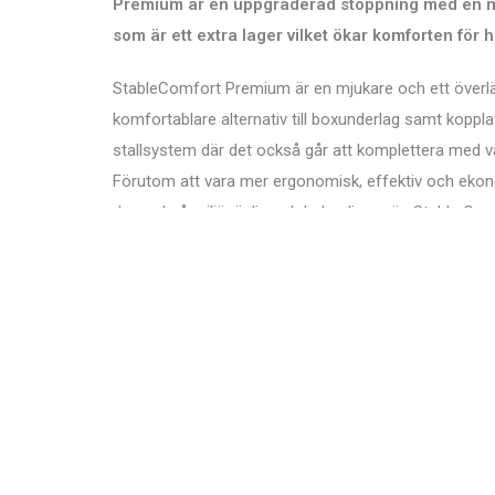
Premium är en uppgraderad stoppning med en 
som är ett extra lager vilket ökar komforten för 
StableComfort Premium är en mjukare och ett överl
komfortablare alternativ till boxunderlag samt kopplat 
stallsystem där det också går att komplettera med 
Förutom att vara mer ergonomisk, effektiv och ekon
den också miljövänlig och behagligare än Stable Co
original.
BE OM OFFERT