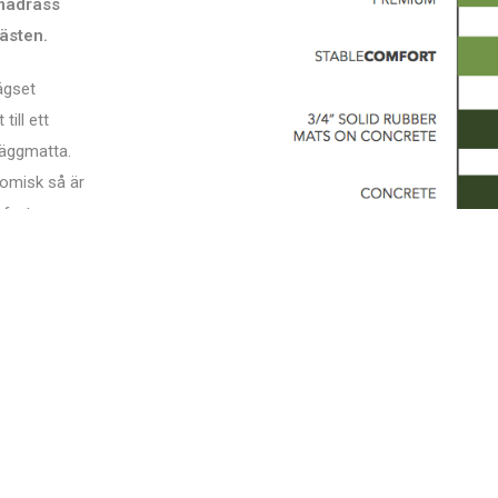
madrass
hästen.
ägset
till ett
väggmatta.
omisk så är
mforts